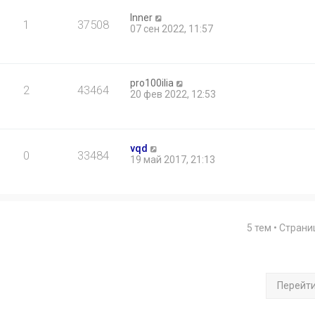
Inner
1
37508
07 сен 2022, 11:57
pro100ilia
2
43464
20 фев 2022, 12:53
vqd
0
33484
19 май 2017, 21:13
5 тем • Стран
Перейт