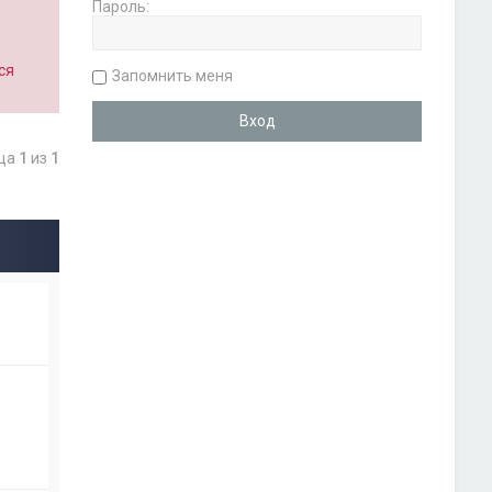
Пароль:
ся
Запомнить меня
ица
1
из
1