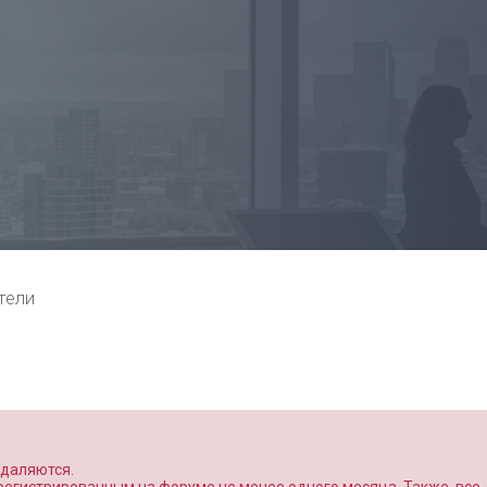
тели
удаляются.