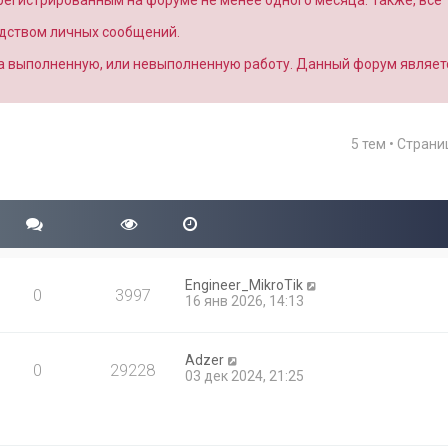
арегистрированным на форуме не менее одного месяца. Также, все
едством личных сообщений.
за выполненную, или невыполненную работу. Данный форум являет
5 тем • Стран
Engineer_MikroTik
0
3997
16 янв 2026, 14:13
Adzer
0
29228
03 дек 2024, 21:25