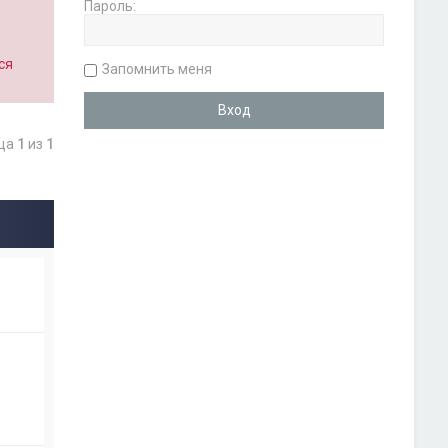
Пароль:
ся
Запомнить меня
ица
1
из
1