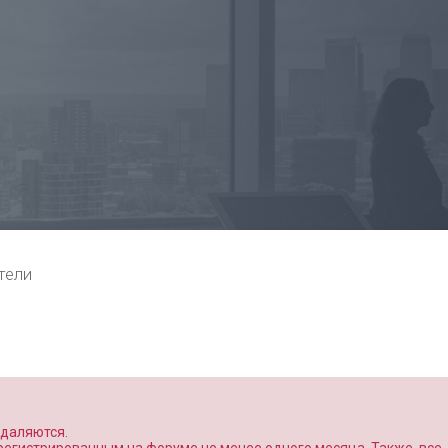
тели
удаляются.