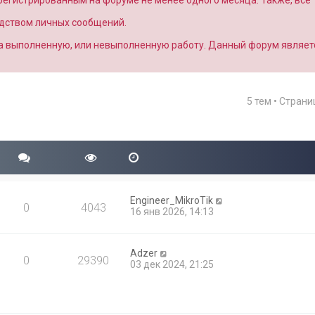
арегистрированным на форуме не менее одного месяца. Также, все
едством личных сообщений.
за выполненную, или невыполненную работу. Данный форум являет
5 тем • Стран
Engineer_MikroTik
0
4043
16 янв 2026, 14:13
Adzer
0
29390
03 дек 2024, 21:25