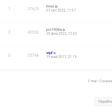
Inner
1
37625
07 сен 2022, 11:57
pro100ilia
2
43552
20 фев 2022, 12:53
vqd
0
33744
19 май 2017, 21:13
5 тем • Стран
Перейт