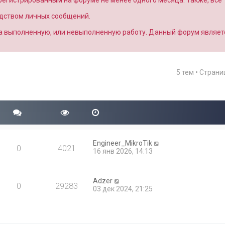
арегистрированным на форуме не менее одного месяца. Также, все
едством личных сообщений.
за выполненную, или невыполненную работу. Данный форум являет
5 тем • Стран
Engineer_MikroTik
0
4021
16 янв 2026, 14:13
Adzer
0
29283
03 дек 2024, 21:25