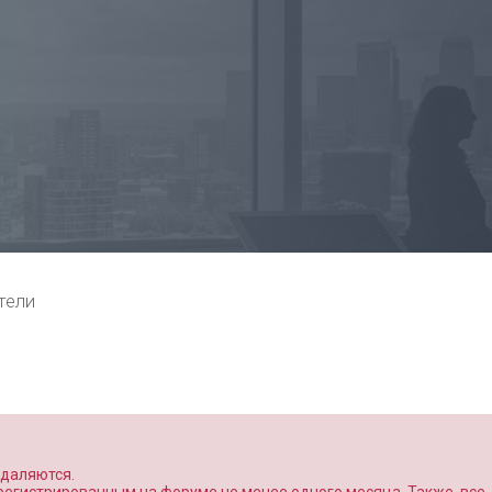
тели
удаляются.