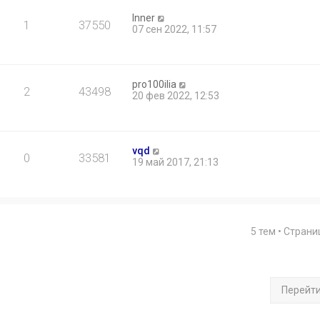
Inner
1
37550
07 сен 2022, 11:57
pro100ilia
2
43498
20 фев 2022, 12:53
vqd
0
33581
19 май 2017, 21:13
5 тем • Стран
Перейт