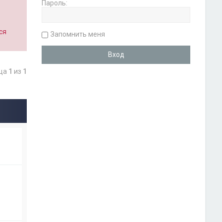
Пароль:
ся
Запомнить меня
ица
1
из
1