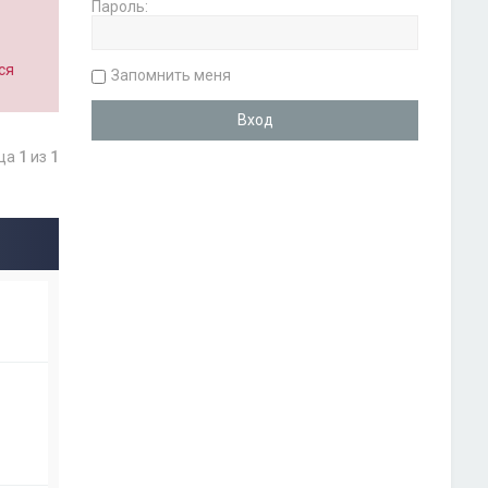
Пароль:
ся
Запомнить меня
ица
1
из
1