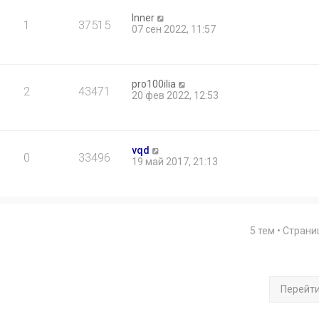
Inner
1
37515
07 сен 2022, 11:57
pro100ilia
2
43471
20 фев 2022, 12:53
vqd
0
33496
19 май 2017, 21:13
5 тем • Стран
Перейт