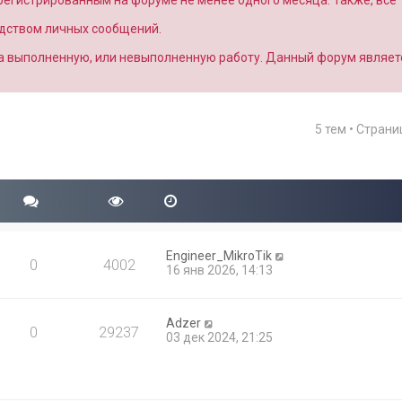
арегистрированным на форуме не менее одного месяца. Также, все
едством личных сообщений.
за выполненную, или невыполненную работу. Данный форум являет
5 тем • Стран
Engineer_MikroTik
0
4002
16 янв 2026, 14:13
Adzer
0
29237
03 дек 2024, 21:25