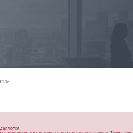
тели
удаляются.