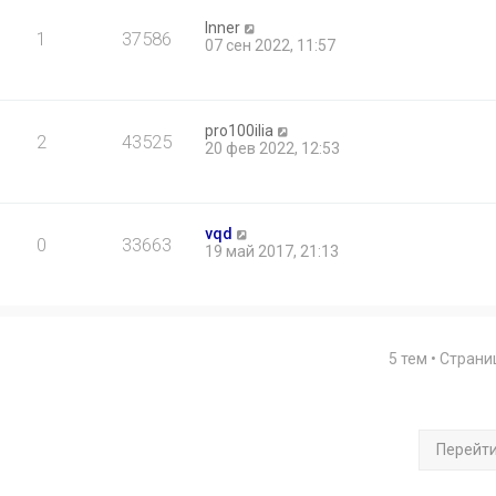
Inner
1
37586
07 сен 2022, 11:57
pro100ilia
2
43525
20 фев 2022, 12:53
vqd
0
33663
19 май 2017, 21:13
5 тем • Стран
Перейт