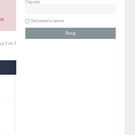
Пароль:
ся
Запомнить меня
ица
1
из
1