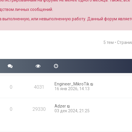
арегистрированным на форуме не менее одного месяца. Также, все
едством личных сообщений.
за выполненную, или невыполненную работу. Данный форум являет
5 тем • Стран
Engineer_MikroTik
0
4031
16 янв 2026, 14:13
Adzer
0
29330
03 дек 2024, 21:25