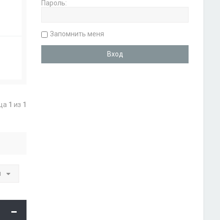
Пароль:
Запомнить меня
ица
1
из
1
и