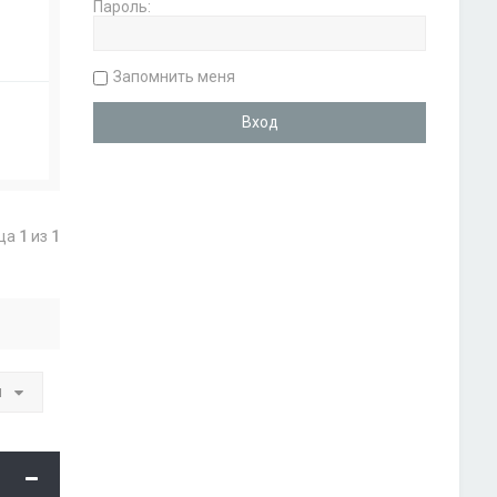
Пароль:
Запомнить меня
ица
1
из
1
и