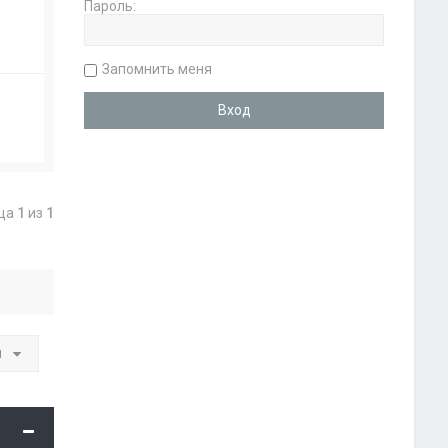
Пароль:
Запомнить меня
ица
1
из
1
и