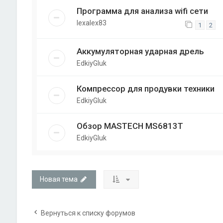
Программа для анализа wifi сети
lexalex83
1
2
Аккумуляторная ударная дрель
EdkiyGluk
Компрессор для продувки техники
EdkiyGluk
Обзор MASTECH MS6813T
EdkiyGluk
Новая тема
Вернуться к списку форумов