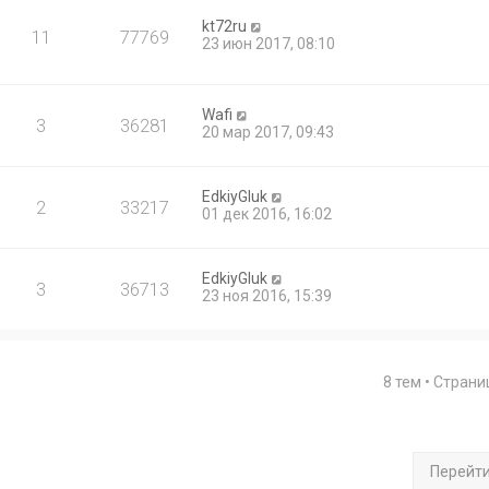
kt72ru
11
77769
23 июн 2017, 08:10
Wafi
3
36281
20 мар 2017, 09:43
EdkiyGluk
2
33217
01 дек 2016, 16:02
EdkiyGluk
3
36713
23 ноя 2016, 15:39
8 тем • Стран
Перейт