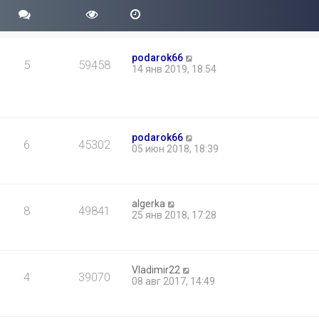
podarok66
5
59458
14 янв 2019, 18:54
podarok66
6
45302
05 июн 2018, 18:39
algerka
8
49841
25 янв 2018, 17:28
Vladimir22
4
39070
08 авг 2017, 14:49