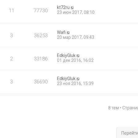
kt72ru
11
77730
23 июн 2017, 08:10
Wafi
3
36253
20 мар 2017, 09:43
EdkiyGluk
2
33186
01 дек 2016, 16:02
EdkiyGluk
3
36690
23 ноя 2016, 15:39
8 тем • Стран
Перейт