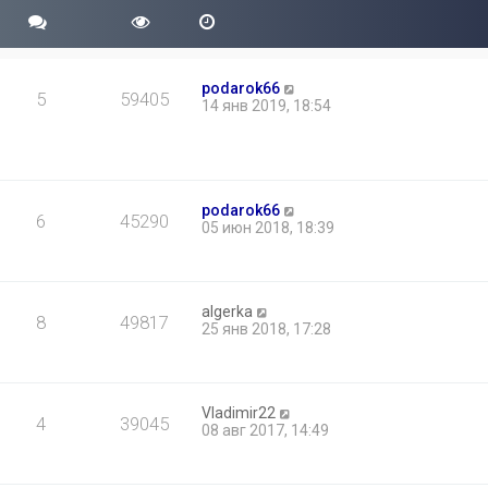
podarok66
5
59405
14 янв 2019, 18:54
podarok66
6
45290
05 июн 2018, 18:39
algerka
8
49817
25 янв 2018, 17:28
Vladimir22
4
39045
08 авг 2017, 14:49