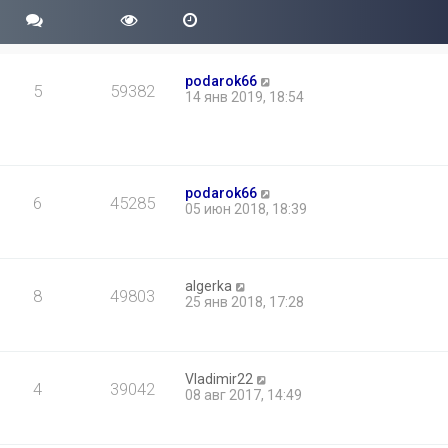
podarok66
5
59382
14 янв 2019, 18:54
podarok66
6
45285
05 июн 2018, 18:39
algerka
8
49803
25 янв 2018, 17:28
Vladimir22
4
39042
08 авг 2017, 14:49