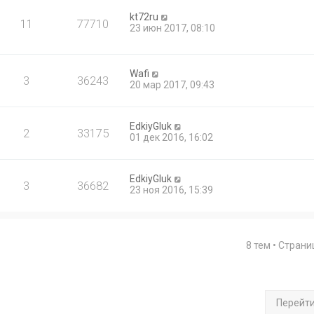
kt72ru
11
77710
23 июн 2017, 08:10
Wafi
3
36243
20 мар 2017, 09:43
EdkiyGluk
2
33175
01 дек 2016, 16:02
EdkiyGluk
3
36682
23 ноя 2016, 15:39
8 тем • Стран
Перейт