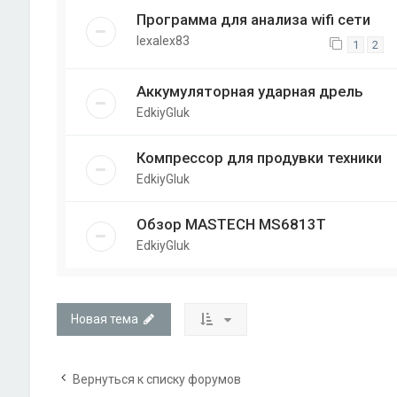
Программа для анализа wifi сети
lexalex83
1
2
Аккумуляторная ударная дрель
EdkiyGluk
Компрессор для продувки техники
EdkiyGluk
Обзор MASTECH MS6813T
EdkiyGluk
Новая тема
Вернуться к списку форумов