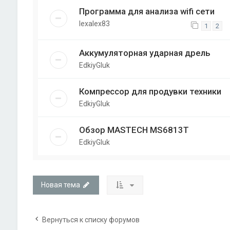
Программа для анализа wifi сети
lexalex83
1
2
Аккумуляторная ударная дрель
EdkiyGluk
Компрессор для продувки техники
EdkiyGluk
Обзор MASTECH MS6813T
EdkiyGluk
Новая тема
Вернуться к списку форумов