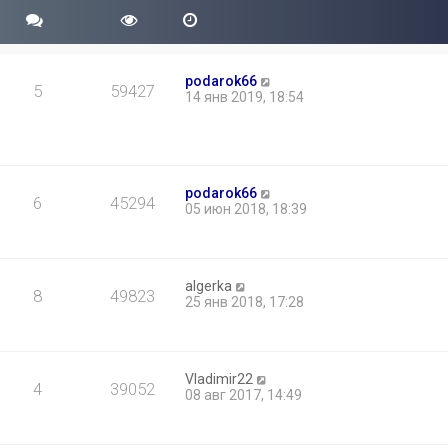
podarok66
5
59427
14 янв 2019, 18:54
podarok66
6
45294
05 июн 2018, 18:39
algerka
8
49823
25 янв 2018, 17:28
Vladimir22
4
39052
08 авг 2017, 14:49