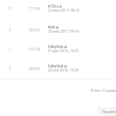
kt72ru
11
77749
23 июн 2017, 08:10
Wafi
3
36260
20 мар 2017, 09:43
EdkiyGluk
2
33198
01 дек 2016, 16:02
EdkiyGluk
3
36693
23 ноя 2016, 15:39
8 тем • Стран
Перейт