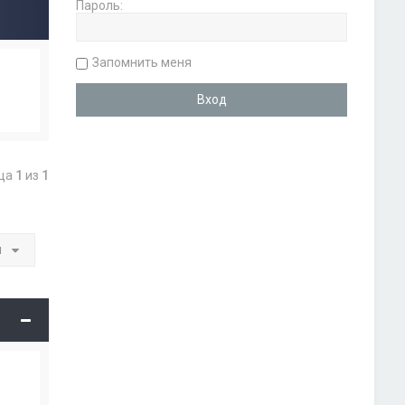
Пароль:
Запомнить меня
ица
1
из
1
и