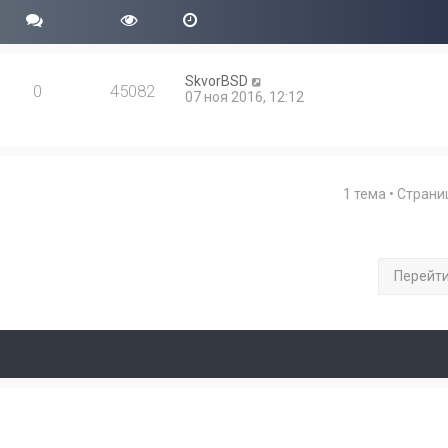
SkvorBSD
0
45082
07 ноя 2016, 12:12
1 тема • Стран
Перейт