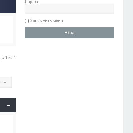
Пароль:
Запомнить меня
ица
1
из
1
и