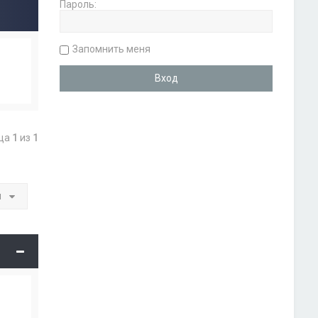
Пароль:
Запомнить меня
ица
1
из
1
и