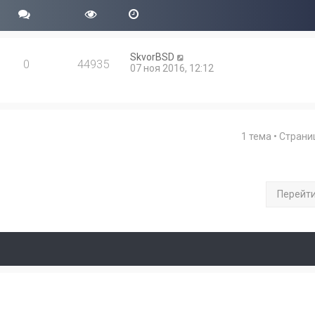
SkvorBSD
0
44935
07 ноя 2016, 12:12
1 тема • Стран
Перейт