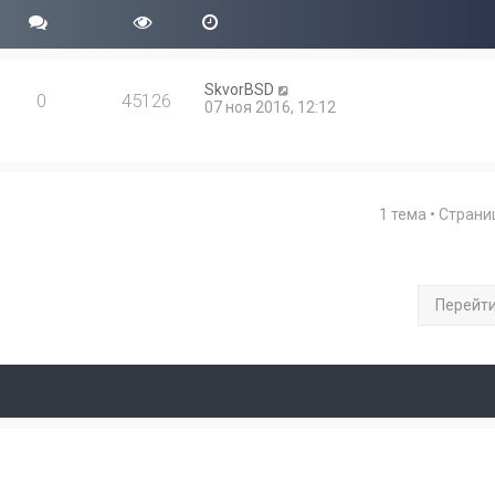
SkvorBSD
0
45126
07 ноя 2016, 12:12
1 тема • Стран
Перейт