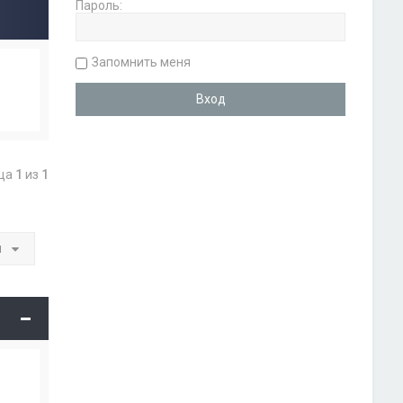
Пароль:
Запомнить меня
ица
1
из
1
и