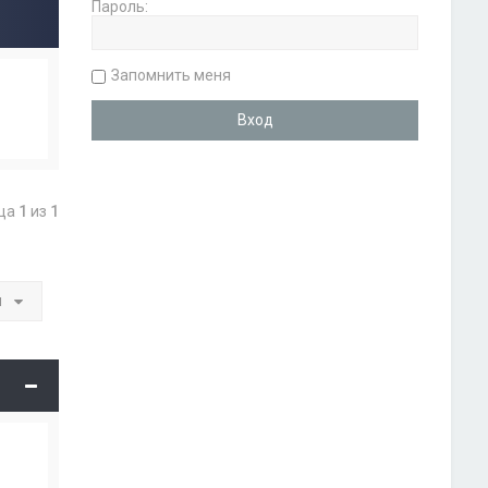
Пароль:
Запомнить меня
ица
1
из
1
и