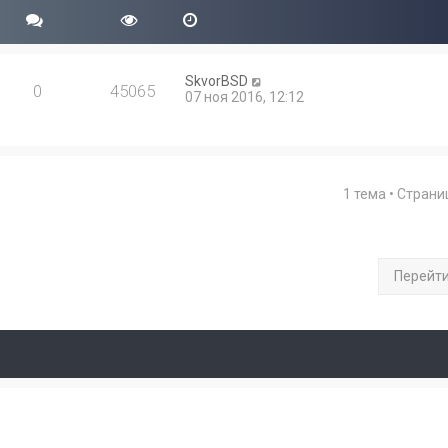
SkvorBSD
0
45065
07 ноя 2016, 12:12
1 тема • Стран
Перейт