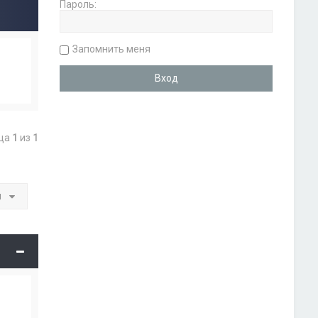
Пароль:
Запомнить меня
ица
1
из
1
и