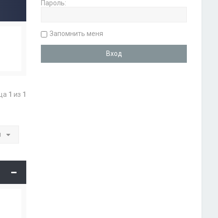
Пароль:
Запомнить меня
ица
1
из
1
и