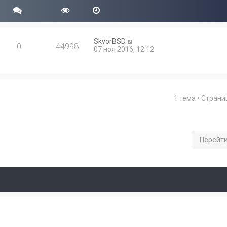
SkvorBSD
0
44998
07 ноя 2016, 12:12
1 тема • Стран
Перейт