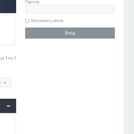
Пароль:
Запомнить меня
ица
1
из
1
и