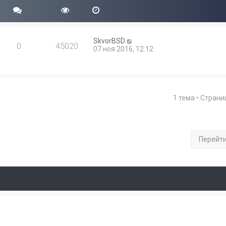
SkvorBSD
0
45020
07 ноя 2016, 12:12
1 тема • Стран
Перейт