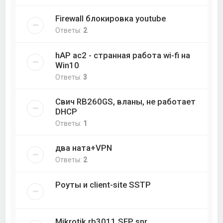
Firewall блокировка youtube
Ответы:
2
hAP ac2 - странная работа wi-fi на
Win10
Ответы:
3
Свич RB260GS, вланы, не работает
DHCP
Ответы:
1
два ната+VPN
Ответы:
2
Роуты и client-site SSTP
Mikrotik rb3011 SFP snr