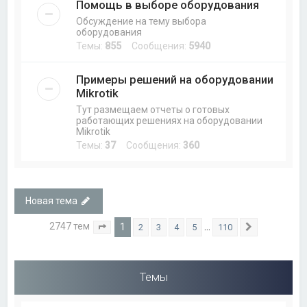
Помощь в выборе оборудования
Обсуждение на тему выбора
оборудования
Темы:
855
Сообщения:
5940
Примеры решений на оборудовании
Mikrotik
Тут размещаем отчеты о готовых
работающих решениях на оборудовании
Mikrotik
Темы:
37
Сообщения:
360
Новая тема
2747 тем
1
…
2
3
4
5
110
Страница
1
из
110
След.
Темы