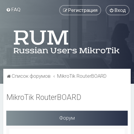
FAQ
Регистрация
Вход
Список форумов
MikroTik RouterBOARD
MikroTik RouterBOARD
Форум