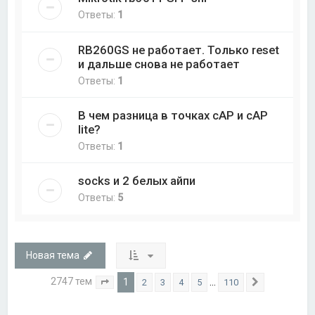
Ответы:
1
RB260GS не работает. Только reset
и дальше снова не работает
Ответы:
1
В чем разница в точках cAP и cAP
lite?
Ответы:
1
socks и 2 белых айпи
Ответы:
5
Новая тема
2747 тем
1
…
2
3
4
5
110
Страница
1
из
110
След.