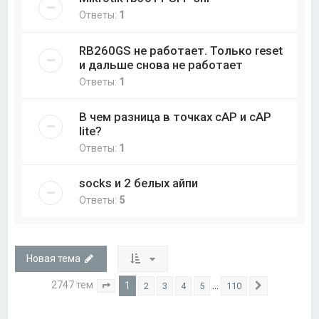
Ответы:
1
RB260GS не работает. Только reset
и дальше снова не работает
Ответы:
1
В чем разница в точках cAP и cAP
lite?
Ответы:
1
socks и 2 белых айпи
Ответы:
5
Новая тема
2747 тем
1
…
2
3
4
5
110
Страница
1
из
110
След.