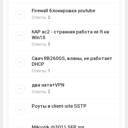
Firewall блокировка youtube
Ответы:
2
hAP ac2 - странная работа wi-fi на
Win10
Ответы:
3
Свич RB260GS, вланы, не работает
DHCP
Ответы:
1
два ната+VPN
Ответы:
2
Роуты и client-site SSTP
Mikrotik rb3011 SFP snr