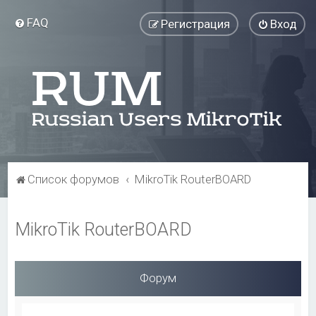
FAQ
Регистрация
Вход
Список форумов
MikroTik RouterBOARD
MikroTik RouterBOARD
Форум