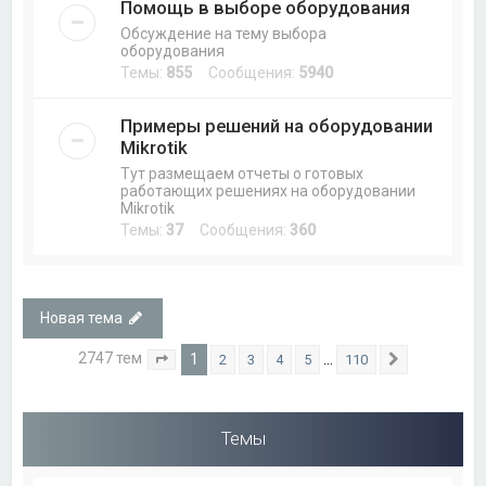
Помощь в выборе оборудования
Обсуждение на тему выбора
оборудования
Темы:
855
Сообщения:
5940
Примеры решений на оборудовании
Mikrotik
Тут размещаем отчеты о готовых
работающих решениях на оборудовании
Mikrotik
Темы:
37
Сообщения:
360
Новая тема
2747 тем
1
…
2
3
4
5
110
Страница
1
из
110
След.
Темы