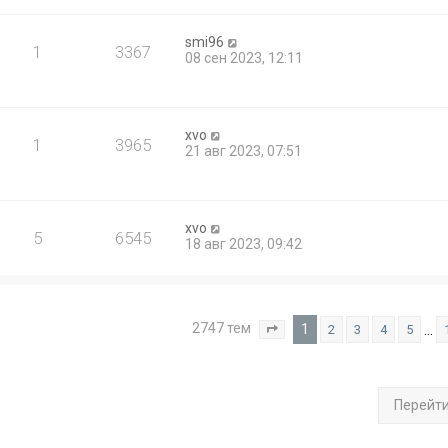
smi96
1
3367
08 сен 2023, 12:11
xvo
1
3965
21 авг 2023, 07:51
xvo
5
6545
18 авг 2023, 09:42
2747 тем
1
…
2
3
4
5
Страница
1
из
110
Перейт