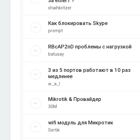
за ether1 ?
shaihkritzer
Как блокировать Skype
prompt
RBcAP2nD проблемы с нагрузкой
batusay
3 из 5 портов работают в 10 раз
медленее
w_a_l
Mikrotik & Провайдер
30M
wifi модуль для Микротик
Sertik