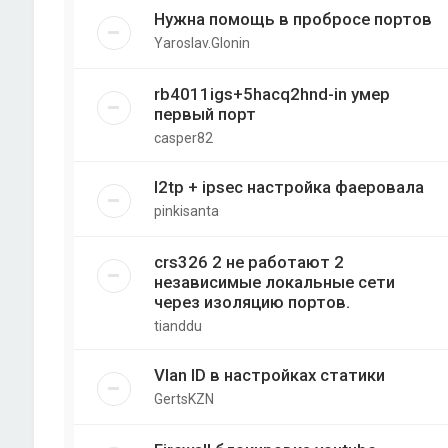
Нужна помощь в пробросе портов
Yaroslav.Glonin
rb4011igs+5hacq2hnd-in умер
первый порт
casper82
l2tp + ipsec настройка фаеровала
pinkisanta
crs326 2 не работают 2
независимые локальные сети
через изоляцию портов.
tianddu
Vlan ID в настройках статики
GertsKZN