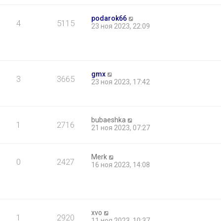
б
щ
podarok66
е
4
5115
23 ноя 2023, 22:09
н
и
ю
gmx
3
3665
23 ноя 2023, 17:42
bubaeshka
1
2716
21 ноя 2023, 07:27
Merk
0
2427
16 ноя 2023, 14:08
xvo
1
2920
11 ноя 2023, 10:37