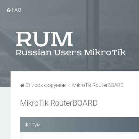
FAQ
Список форумов
MikroTik RouterBOARD
MikroTik RouterBOARD
Форум