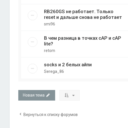
RB260GS не работает. Только
reset и дальше снова не работает
smi96
В чем разница в точках cAP и cAP
lite?
retom
socks и 2 белых айпи
Serega_86
Новая тема
Вернуться к списку форумов