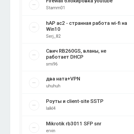
Firewall блокировка youtube
Stamm01
hAP ac2 - странная работа wi-fi на
Win10
Serj_82
Свич RB260GS, вланы, не
работает DHCP
smi96
два ната+VPN
uhuhuh
Роуты и client-site SSTP
lalkl4
Mikrotik rb3011 SFP snr
ervin