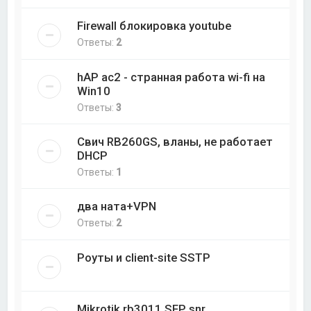
Firewall блокировка youtube
Ответы:
2
hAP ac2 - странная работа wi-fi на
Win10
Ответы:
3
Свич RB260GS, вланы, не работает
DHCP
Ответы:
1
два ната+VPN
Ответы:
2
Роуты и client-site SSTP
Mikrotik rb3011 SFP snr