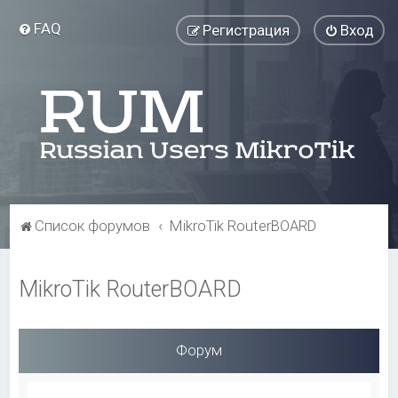
FAQ
Регистрация
Вход
Список форумов
MikroTik RouterBOARD
MikroTik RouterBOARD
Форум