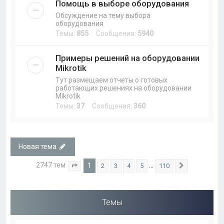
Помощь в выборе оборудования
Обсуждение на тему выбора
оборудования
Темы:
855
Сообщения:
5940
Примеры решений на оборудовании
Mikrotik
Тут размещаем отчеты о готовых
работающих решениях на оборудовании
Mikrotik
Темы:
37
Сообщения:
360
Новая тема
2747 тем
1
…
2
3
4
5
110
Страница
1
из
110
След.
Темы