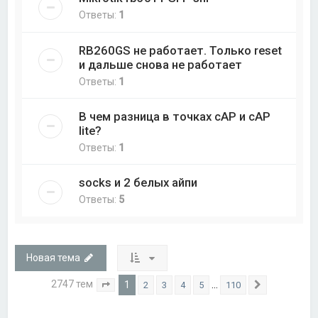
Ответы:
1
RB260GS не работает. Только reset
и дальше снова не работает
Ответы:
1
В чем разница в точках cAP и cAP
lite?
Ответы:
1
socks и 2 белых айпи
Ответы:
5
Новая тема
2747 тем
1
…
2
3
4
5
110
Страница
1
из
110
След.