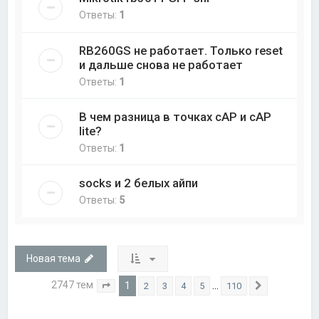
Ответы:
1
RB260GS не работает. Только reset
и дальше снова не работает
Ответы:
1
В чем разница в точках cAP и cAP
lite?
Ответы:
1
socks и 2 белых айпи
Ответы:
5
Новая тема
2747 тем
1
…
2
3
4
5
110
Страница
1
из
110
След.