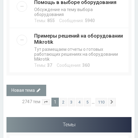
Помощь в выборе оборудования
Обсуждение на тему выбора
оборудования
Темы:
855
Сообщения:
5940
Примеры решений на оборудовании
Mikrotik
Тут размещаем отчеты о готовых
работающих решениях на оборудовании
Mikrotik
Темы:
37
Сообщения:
360
Новая тема
2747 тем
1
…
2
3
4
5
110
Страница
1
из
110
След.
Темы