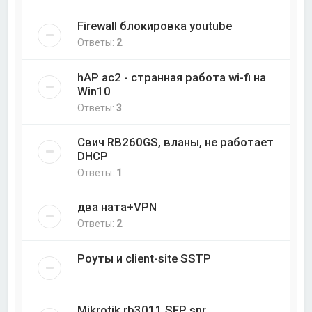
Firewall блокировка youtube
Ответы:
2
hAP ac2 - странная работа wi-fi на
Win10
Ответы:
3
Свич RB260GS, вланы, не работает
DHCP
Ответы:
1
два ната+VPN
Ответы:
2
Роуты и client-site SSTP
Mikrotik rb3011 SFP snr