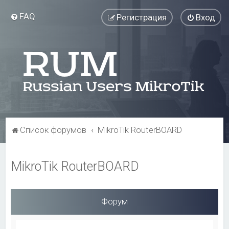
FAQ
Регистрация
Вход
Список форумов
MikroTik RouterBOARD
MikroTik RouterBOARD
Форум