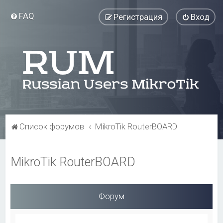
FAQ
Регистрация
Вход
Список форумов
MikroTik RouterBOARD
MikroTik RouterBOARD
Форум