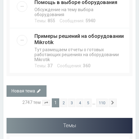
Помощь в выборе оборудования
Обсуждение на тему выбора
оборудования
Темы:
855
Сообщения:
5940
Примеры решений на оборудовании
Mikrotik
Тут размещаем отчеты о готовых
работающих решениях на оборудовании
Mikrotik
Темы:
37
Сообщения:
360
Новая тема
2747 тем
1
…
2
3
4
5
110
Страница
1
из
110
След.
Темы