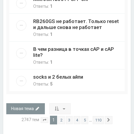
Ответы:
1
RB260GS не работает. Только reset
и дальше снова не работает
Ответы:
1
В чем разница в точках cAP и cAP
lite?
Ответы:
1
socks и 2 белых айпи
Ответы:
5
Новая тема
2747 тем
1
…
2
3
4
5
110
Страница
1
из
110
След.