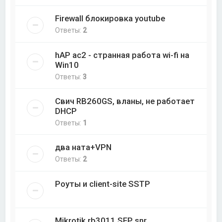
Firewall блокировка youtube
Ответы:
2
hAP ac2 - странная работа wi-fi на
Win10
Ответы:
3
Свич RB260GS, вланы, не работает
DHCP
Ответы:
1
два ната+VPN
Ответы:
2
Роуты и client-site SSTP
Mikrotik rb3011 SFP snr