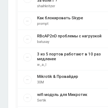
за ether1 ?
shaihkritzer
Как блокировать Skype
prompt
RBcAP2nD проблемы с нагрузкой
batusay
3 из 5 портов работают в 10 раз
медленее
w_a_l
Mikrotik & Провайдер
30M
wifi модуль для Микротик
Sertik