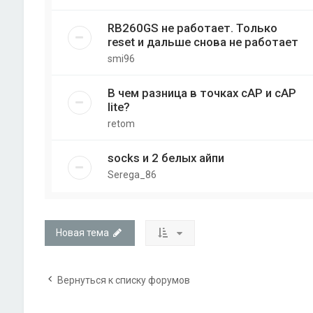
RB260GS не работает. Только
reset и дальше снова не работает
smi96
В чем разница в точках cAP и cAP
lite?
retom
socks и 2 белых айпи
Serega_86
Новая тема
Вернуться к списку форумов