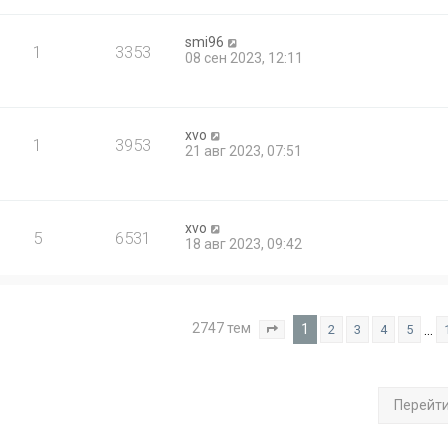
smi96
1
3353
08 сен 2023, 12:11
xvo
1
3953
21 авг 2023, 07:51
xvo
5
6531
18 авг 2023, 09:42
2747 тем
1
…
2
3
4
5
Страница
1
из
110
Перейт