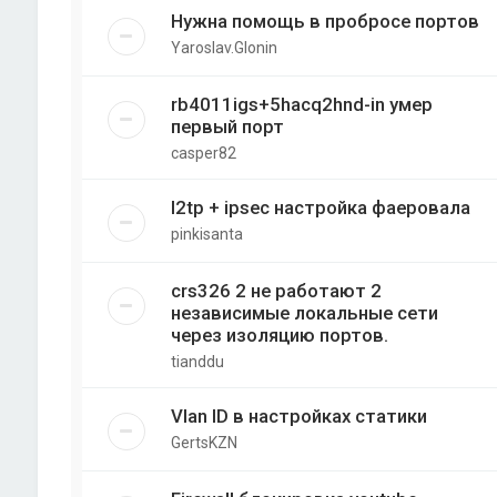
Нужна помощь в пробросе портов
Yaroslav.Glonin
rb4011igs+5hacq2hnd-in умер
первый порт
casper82
l2tp + ipsec настройка фаеровала
pinkisanta
crs326 2 не работают 2
независимые локальные сети
через изоляцию портов.
tianddu
Vlan ID в настройках статики
GertsKZN