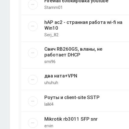
Firewall блокировка youtube
Stamm01
hAP ac2 - странная работа wi-fi на
Win10
Serj_82
Свич RB260GS, вланы, не
работает DHCP
smi96
два ната+VPN
uhuhuh
Роуты и client-site SSTP
lalkl4
Mikrotik rb3011 SFP snr
ervin