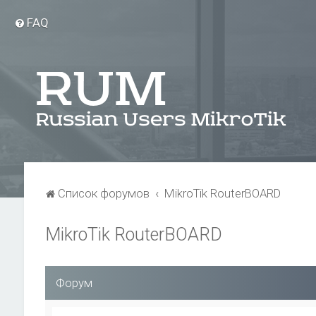
FAQ
Список форумов
MikroTik RouterBOARD
MikroTik RouterBOARD
Форум