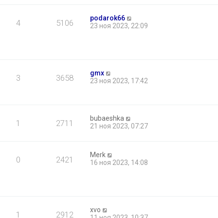
б
щ
podarok66
е
4
5106
23 ноя 2023, 22:09
н
и
ю
gmx
3
3658
23 ноя 2023, 17:42
bubaeshka
1
2711
21 ноя 2023, 07:27
Merk
0
2421
16 ноя 2023, 14:08
xvo
1
2912
11 ноя 2023, 10:37