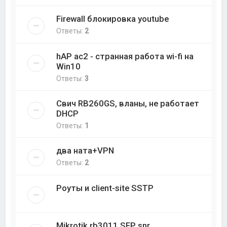
Firewall блокировка youtube
Ответы:
2
hAP ac2 - странная работа wi-fi на
Win10
Ответы:
3
Свич RB260GS, вланы, не работает
DHCP
Ответы:
1
два ната+VPN
Ответы:
2
Роуты и client-site SSTP
Mikrotik rb3011 SFP snr