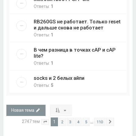
Ответы:
1
RB260GS не работает. Только reset
и дальше снова не работает
Ответы:
1
В чем разница в точках cAP и cAP
lite?
Ответы:
1
socks и 2 белых айпи
Ответы:
5
Новая тема
2747 тем
1
…
2
3
4
5
110
Страница
1
из
110
След.