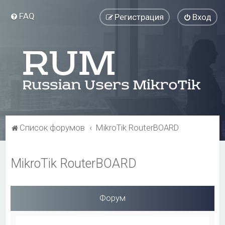
FAQ
Регистрация
Вход
Список форумов
MikroTik RouterBOARD
MikroTik RouterBOARD
Форум