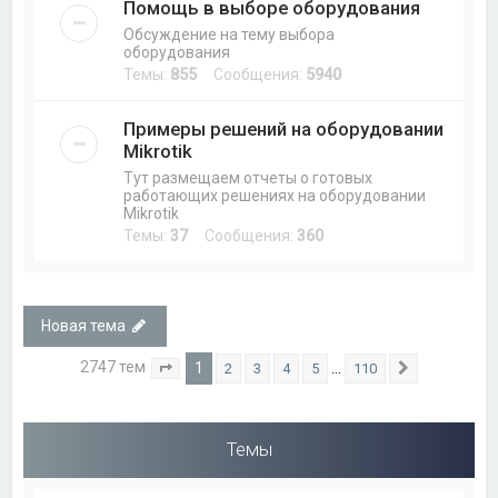
Помощь в выборе оборудования
Обсуждение на тему выбора
оборудования
Темы:
855
Сообщения:
5940
Примеры решений на оборудовании
Mikrotik
Тут размещаем отчеты о готовых
работающих решениях на оборудовании
Mikrotik
Темы:
37
Сообщения:
360
Новая тема
2747 тем
1
…
2
3
4
5
110
Страница
1
из
110
След.
Темы