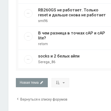
RB260GS не работает. Только
reset и дальше снова не работает
smi96
В чем разница в точках cAP и cAP
lite?
retom
socks и 2 белых айпи
Serega_86
Новая тема
Вернуться к списку форумов