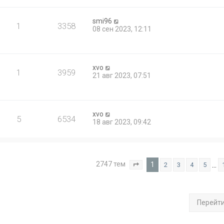
smi96
1
3358
08 сен 2023, 12:11
xvo
1
3959
21 авг 2023, 07:51
xvo
5
6534
18 авг 2023, 09:42
2747 тем
1
…
2
3
4
5
Страница
1
из
110
Перейт