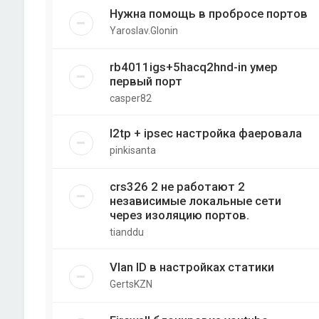
Нужна помощь в пробросе портов
Yaroslav.Glonin
rb4011igs+5hacq2hnd-in умер
первый порт
casper82
l2tp + ipsec настройка фаеровала
pinkisanta
crs326 2 не работают 2
независимые локальные сети
через изоляцию портов.
tianddu
Vlan ID в настройках статики
GertsKZN