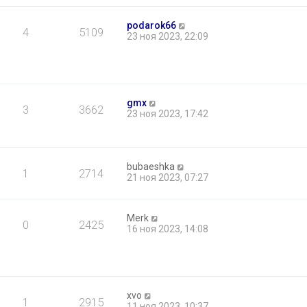
б
щ
podarok66
е
4
5109
23 ноя 2023, 22:09
н
и
ю
gmx
3
3662
23 ноя 2023, 17:42
bubaeshka
1
2714
21 ноя 2023, 07:27
Merk
0
2425
16 ноя 2023, 14:08
xvo
1
2915
11 ноя 2023, 10:37