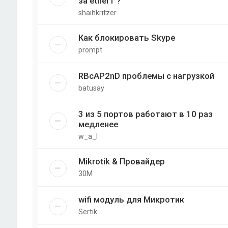
за ether1 ?
shaihkritzer
Как блокировать Skype
prompt
RBcAP2nD проблемы с нагрузкой
batusay
3 из 5 портов работают в 10 раз
медленее
w_a_l
Mikrotik & Провайдер
30M
wifi модуль для Микротик
Sertik