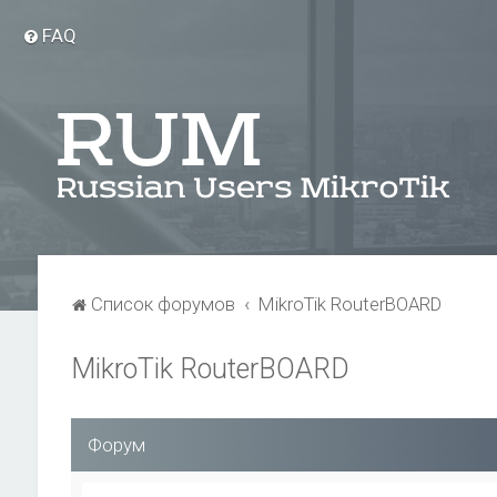
FAQ
Список форумов
MikroTik RouterBOARD
MikroTik RouterBOARD
Форум