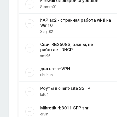
Firewall блокировка youtube
Stamm01
hAP ac2 - странная работа wi-fi на
Win10
Serj_82
Свич RB260GS, вланы, не
работает DHCP
smi96
два ната+VPN
uhuhuh
Роуты и client-site SSTP
lalkl4
Mikrotik rb3011 SFP snr
ervin