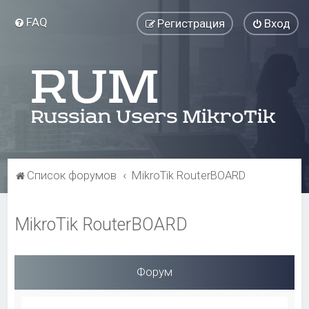
FAQ
Регистрация
Вход
Список форумов
MikroTik RouterBOARD
MikroTik RouterBOARD
Форум