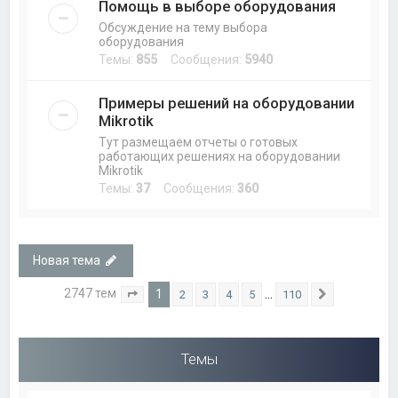
Помощь в выборе оборудования
Обсуждение на тему выбора
оборудования
Темы:
855
Сообщения:
5940
Примеры решений на оборудовании
Mikrotik
Тут размещаем отчеты о готовых
работающих решениях на оборудовании
Mikrotik
Темы:
37
Сообщения:
360
Новая тема
2747 тем
1
…
2
3
4
5
110
Страница
1
из
110
След.
Темы