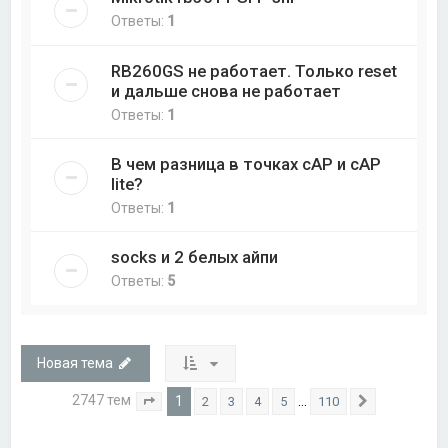
Ответы:
1
RB260GS не работает. Только reset
и дальше снова не работает
Ответы:
1
В чем разница в точках cAP и cAP
lite?
Ответы:
1
socks и 2 белых айпи
Ответы:
5
Новая тема
2747 тем
1
…
2
3
4
5
110
Страница
1
из
110
След.