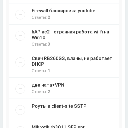
Firewall блокировка youtube
Ответы:
2
hAP ac2 - странная работа wi-fi на
Win10
Ответы:
3
Свич RB260GS, вланы, не работает
DHCP
Ответы:
1
два ната+VPN
Ответы:
2
Роуты и client-site SSTP
Mikrotik rb3011 SFP snr