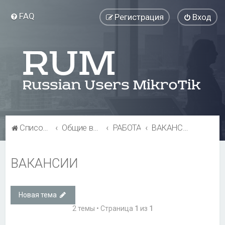
FAQ
Регистрация
Вход
Список форумов
Общие вопросы
РАБОТА
ВАКАНСИИ
ВАКАНСИИ
Новая тема
2 темы • Страница
1
из
1