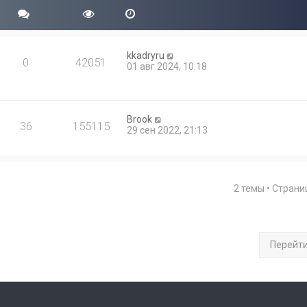
kkadryru
0
42051
01 авг 2024, 10:18
Brook
36
155115
29 сен 2022, 21:13
2 темы • Стран
Перейт