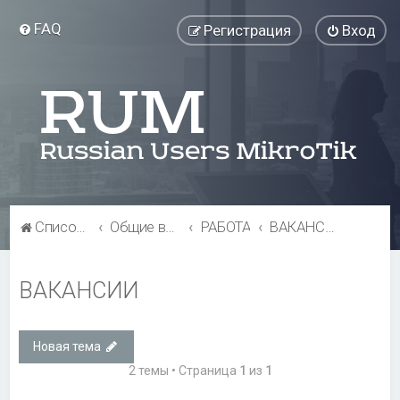
FAQ
Регистрация
Вход
Список форумов
Общие вопросы
РАБОТА
ВАКАНСИИ
ВАКАНСИИ
Новая тема
2 темы • Страница
1
из
1