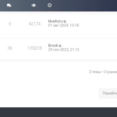
kkadryru
0
42174
01 авг 2024, 10:18
Brook
36
155218
29 сен 2022, 21:13
2 темы • Стран
Перейт