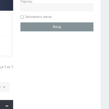
Пароль:
Запомнить меня
ица
1
из
1
и