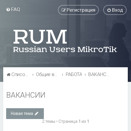
FAQ
Регистрация
Вход
Список форумов
Общие вопросы
РАБОТА
ВАКАНСИИ
ВАКАНСИИ
Новая тема
2 темы • Страница
1
из
1