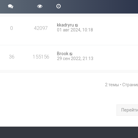
kkadryru
0
42097
01 авг 2024, 10:18
Brook
36
155156
29 сен 2022, 21:13
2 темы • Стран
Перейт