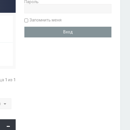
Пароль:
Запомнить меня
ица
1
из
1
и