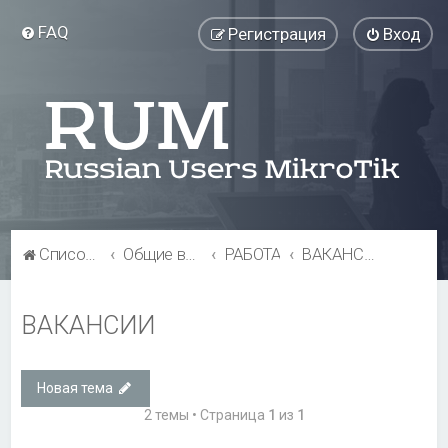
FAQ
Регистрация
Вход
Список форумов
Общие вопросы
РАБОТА
ВАКАНСИИ
ВАКАНСИИ
Новая тема
2 темы • Страница
1
из
1