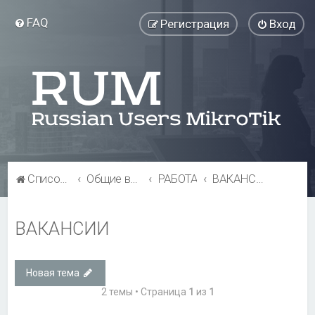
FAQ
Регистрация
Вход
Список форумов
Общие вопросы
РАБОТА
ВАКАНСИИ
ВАКАНСИИ
Новая тема
2 темы • Страница
1
из
1