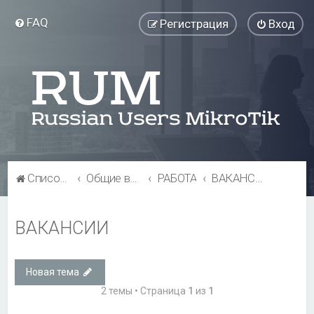
FAQ
Регистрация
Вход
Список форумов
Общие вопросы
РАБОТА
ВАКАНСИИ
ВАКАНСИИ
Новая тема
2 темы • Страница
1
из
1