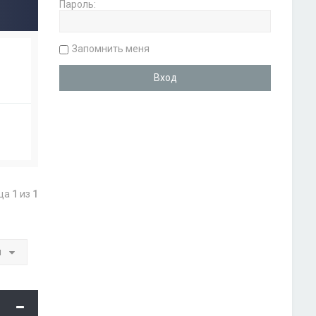
Пароль:
Запомнить меня
ица
1
из
1
и