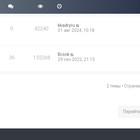
kkadryru
0
42240
01 авг 2024, 10:18
Brook
36
155268
29 сен 2022, 21:13
2 темы • Стран
Перейт