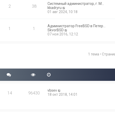
Системный администратор, г. М…
2
38
П
kkadryru
е
01 авг 2024, 10:18
р
е
й
Администратор FreeBSD в Петер…
1
1
т
П
SkvorBSD
и
е
07 ноя 2016, 12:12
к
р
п
е
о
й
с
т
л
1 тема • Стран
и
е
к
д
п
н
о
е
с
м
л
у
е
с
д
о
н
о
vbsev
е
14
96430
б
18 окт 2018, 14:01
м
щ
у
е
с
н
о
и
о
ю