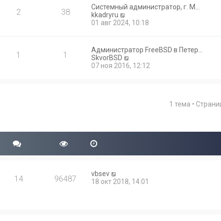
Системный администратор, г. М…
2
38
П
kkadryru
е
01 авг 2024, 10:18
р
е
й
Администратор FreeBSD в Петер…
1
1
т
П
SkvorBSD
и
е
07 ноя 2016, 12:12
к
р
п
е
о
й
с
т
л
1 тема • Стран
и
е
к
д
п
н
о
е
с
м
л
у
е
с
д
о
н
о
vbsev
е
14
96487
б
18 окт 2018, 14:01
м
щ
у
е
с
н
о
и
о
ю