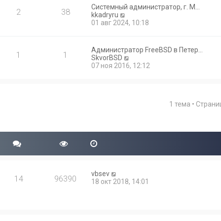
Системный администратор, г. М…
2
38
П
kkadryru
е
01 авг 2024, 10:18
р
е
й
Администратор FreeBSD в Петер…
1
1
т
П
SkvorBSD
и
е
07 ноя 2016, 12:12
к
р
п
е
о
й
с
т
л
1 тема • Стран
и
е
к
д
п
н
о
е
с
м
л
у
е
с
д
о
н
о
vbsev
е
14
96390
б
18 окт 2018, 14:01
м
щ
у
е
с
н
о
и
о
ю