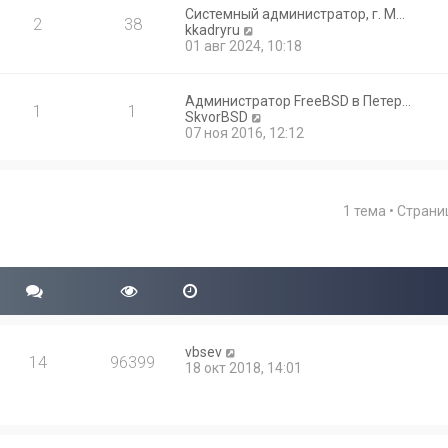
Системный администратор, г. М…
2
38
П
kkadryru
е
01 авг 2024, 10:18
р
е
й
Администратор FreeBSD в Петер…
1
1
т
П
SkvorBSD
и
е
07 ноя 2016, 12:12
к
р
п
е
о
й
с
т
л
1 тема • Стран
и
е
к
д
п
н
о
е
с
м
л
у
е
с
д
о
н
о
vbsev
е
14
96399
б
18 окт 2018, 14:01
м
щ
у
е
с
н
о
и
о
ю