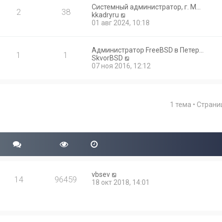
Системный администратор, г. М…
2
38
П
kkadryru
е
01 авг 2024, 10:18
р
е
й
Администратор FreeBSD в Петер…
1
1
т
П
SkvorBSD
и
е
07 ноя 2016, 12:12
к
р
п
е
о
й
с
т
л
1 тема • Стран
и
е
к
д
п
н
о
е
с
м
л
у
е
с
д
о
н
о
vbsev
е
14
96459
б
18 окт 2018, 14:01
м
щ
у
е
с
н
о
и
о
ю