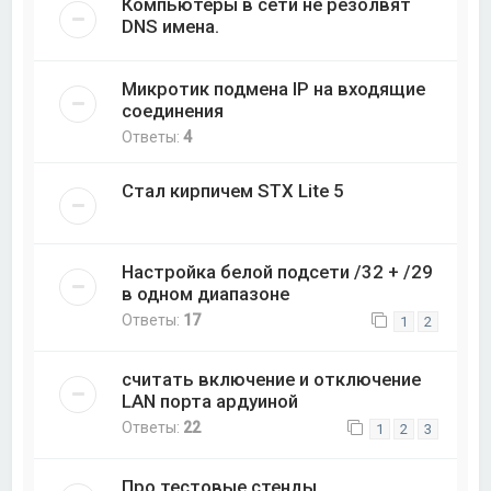
Компьютеры в сети не резолвят
DNS имена.
Микротик подмена IP на входящие
соединения
Ответы:
4
Стал кирпичем STX Lite 5
Настройка белой подсети /32 + /29
в одном диапазоне
Ответы:
17
1
2
считать включение и отключение
LAN порта ардуиной
Ответы:
22
1
2
3
Про тестовые стенды