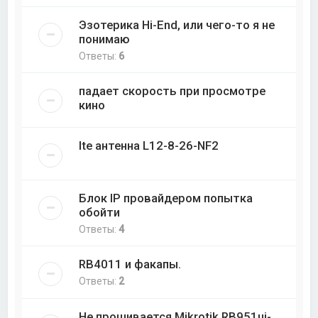
Эзотерика Hi-End, или чего-то я не
понимаю
Ответы:
6
падает скорость при просмотре
кино
lte антенна L12-8-26-NF2
Блок IP провайдером попытка
обойти
Ответы:
4
RB4011 и факапы.
Ответы:
2
Не прошивается Mikrotik RB951ui-