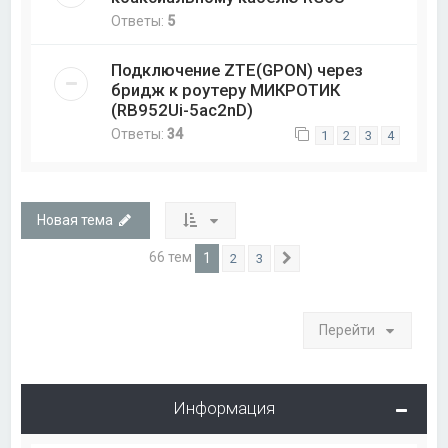
Ответы:
5
Подключение ZTE(GPON) через
бридж к роутеру МИКРОТИК
(RB952Ui-5ac2nD)
Ответы:
34
1
2
3
4
Новая тема
66 тем
1
2
3
След.
Перейти
Информация