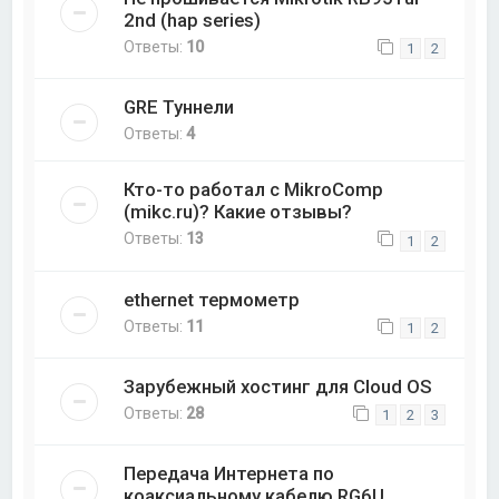
2nd (hap series)
Ответы:
10
1
2
GRE Туннели
Ответы:
4
Кто-то работал с MikroComp
(mikc.ru)? Какие отзывы?
Ответы:
13
1
2
ethernet термометр
Ответы:
11
1
2
Зарубежный хостинг для Cloud OS
Ответы:
28
1
2
3
Передача Интернета по
коаксиальному кабелю RG6U