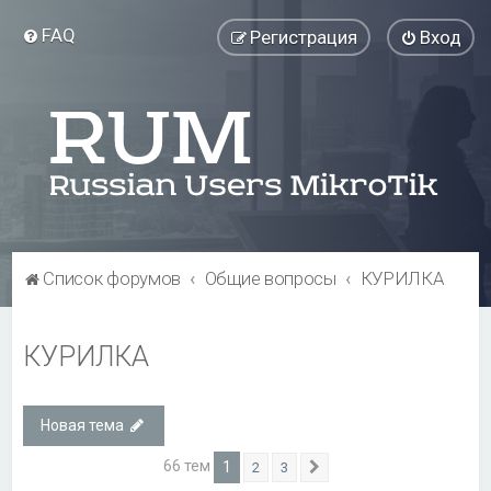
FAQ
Регистрация
Вход
Список форумов
Общие вопросы
КУРИЛКА
КУРИЛКА
Новая тема
66 тем
1
2
3
След.