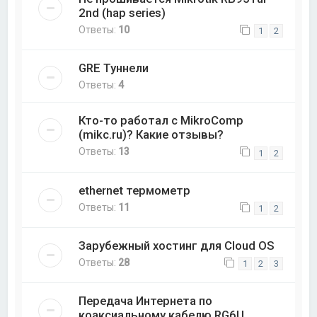
2nd (hap series)
Ответы:
10
1
2
GRE Туннели
Ответы:
4
Кто-то работал с MikroComp
(mikc.ru)? Какие отзывы?
Ответы:
13
1
2
ethernet термометр
Ответы:
11
1
2
Зарубежный хостинг для Cloud OS
Ответы:
28
1
2
3
Передача Интернета по
коаксиальному кабелю RG6U