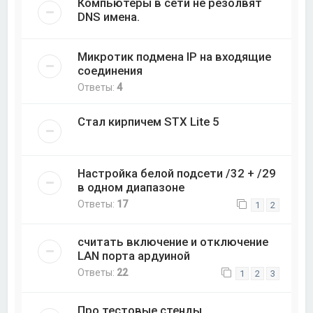
Компьютеры в сети не резолвят
DNS имена.
Микротик подмена IP на входящие
соединения
Ответы:
4
Стал кирпичем STX Lite 5
Настройка белой подсети /32 + /29
в одном диапазоне
Ответы:
17
1
2
считать включение и отключение
LAN порта ардуиной
Ответы:
22
1
2
3
Про тестовые стенды