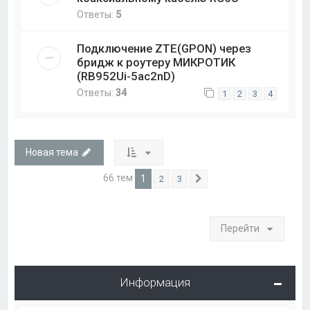
Ответы:
5
Подключение ZTE(GPON) через
бридж к роутеру МИКРОТИК
(RB952Ui-5ac2nD)
Ответы:
34
1
2
3
4
Новая тема
66 тем
1
2
3
След.
Перейти
Информация