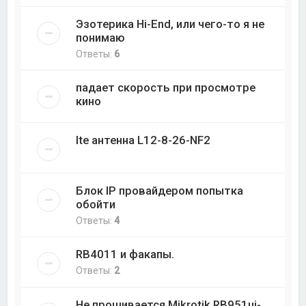
Эзотерика Hi-End, или чего-то я не
понимаю
Ответы:
6
падает скорость при просмотре
кино
lte антенна L12-8-26-NF2
Блок IP провайдером попытка
обойти
Ответы:
4
RB4011 и факапы.
Ответы:
2
Не прошивается Mikrotik RB951ui-