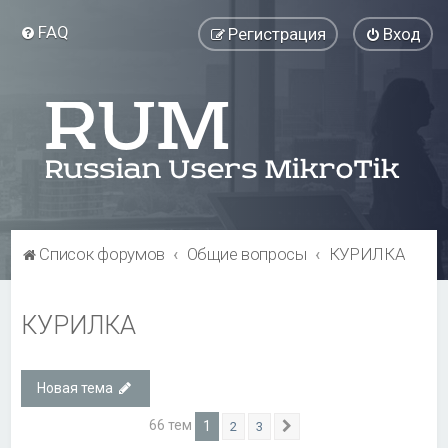
FAQ
Регистрация
Вход
Список форумов
Общие вопросы
КУРИЛКА
КУРИЛКА
Новая тема
66 тем
1
2
3
След.