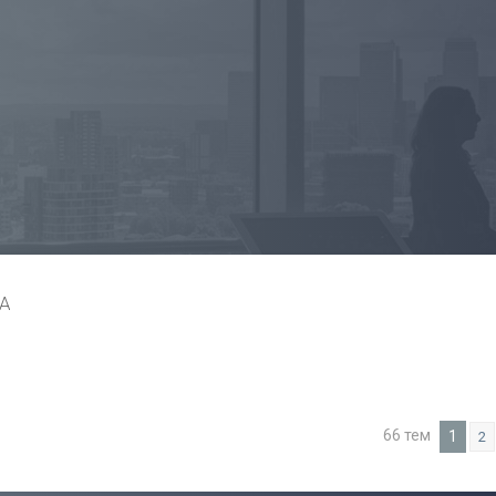
А
66 тем
1
2