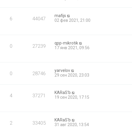
mafijs
6
44047
02 фев 2021, 21:00
qpp-mikrotik
0
27239
17 янв 2021, 09:56
yarvelov
0
28746
29 сен 2020, 23:03
KARaS'b
4
37271
19 сен 2020, 17:15
KARaS'b
2
33405
31 авг 2020, 13:54