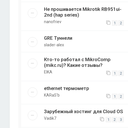
Не прошивается Mikrotik RB951ui-
2nd (hap series)
nanofriev
1
2
GRE Туннели
slader-alex
Кто-то работал с MikroComp
(mikc.ru)? Какие отзывы?
EIKA
1
2
ethernet термометр
KARaS'b
1
2
Зарубежный хостинг для Cloud OS
Vadik7
1
2
3