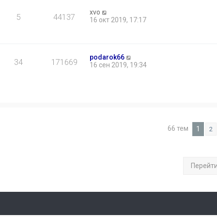
xvo
5
44137
16 окт 2019, 17:17
podarok66
34
171669
16 сен 2019, 19:34
66 тем
1
2
Перейт