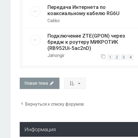
Передача Интернета по
коаксиальному кабелю RG6U
Ca6ko
Подключение ZTE(GPON) через
бридж к роутеру МИКРОТИК
(RB952Ui-5ac2nD)
Jahongir
1
2
3
4
Новая тема
Вернуться к списку форумов
Информация