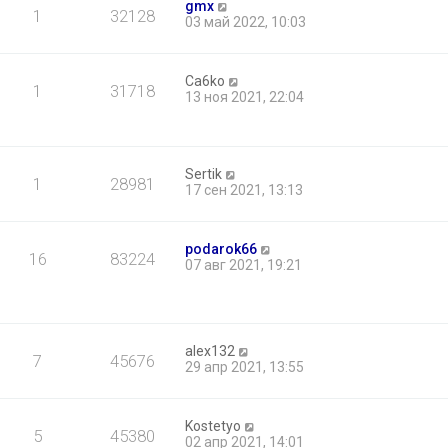
gmx
1
32128
03 май 2022, 10:03
Ca6ko
1
31718
13 ноя 2021, 22:04
Sertik
1
28981
17 сен 2021, 13:13
podarok66
16
83224
07 авг 2021, 19:21
alex132
7
45676
29 апр 2021, 13:55
Kostetyo
5
45380
02 апр 2021, 14:01