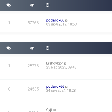
podarok66
1
57263
03 июл 2019, 10:53
ErshovIgor
1
28273
25 мар 2025, 09:48
podarok66
0
24535
24 сен 2024, 18:28
Cyjil