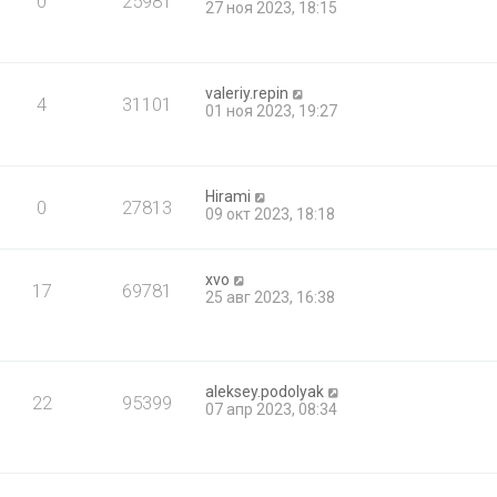
0
25981
27 ноя 2023, 18:15
valeriy.repin
4
31101
01 ноя 2023, 19:27
Hirami
0
27813
09 окт 2023, 18:18
xvo
17
69781
25 авг 2023, 16:38
aleksey.podolyak
22
95399
07 апр 2023, 08:34