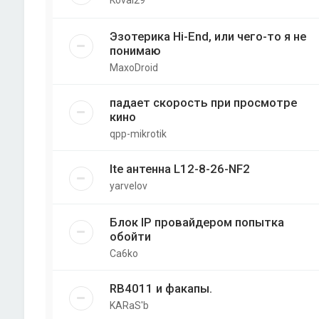
Эзотерика Hi-End, или чего-то я не
понимаю
MaxoDroid
падает скорость при просмотре
кино
qpp-mikrotik
lte антенна L12-8-26-NF2
yarvelov
Блок IP провайдером попытка
обойти
Ca6ko
RB4011 и факапы.
KARaS'b