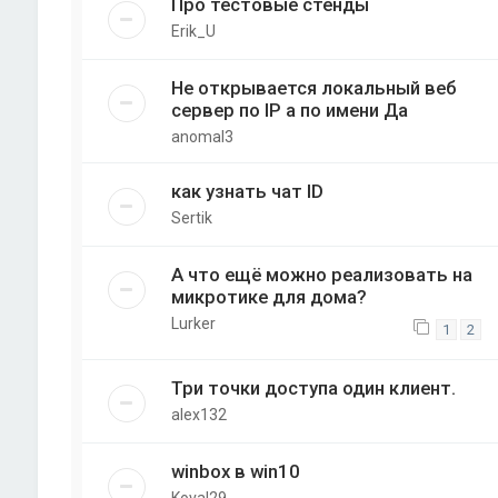
Про тестовые стенды
Erik_U
Не открывается локальный веб
сервер по IP а по имени Да
anomal3
как узнать чат ID
Sertik
А что ещё можно реализовать на
микротике для дома?
Lurker
1
2
Три точки доступа один клиент.
alex132
winbox в win10
Koval29