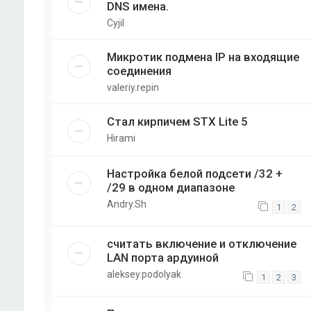
DNS имена.
Cyjil
Микротик подмена IP на входящие
соединения
valeriy.repin
Стал кирпичем STX Lite 5
Hirami
Настройка белой подсети /32 +
/29 в одном диапазоне
Andry.Sh
1
2
считать включение и отключение
LAN порта ардуиной
aleksey.podolyak
1
2
3