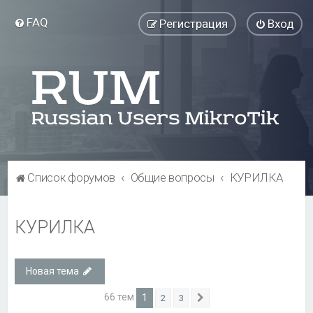
FAQ
Регистрация
Вход
Список форумов
Общие вопросы
КУРИЛКА
КУРИЛКА
Новая тема
66 тем
1
2
3
След.