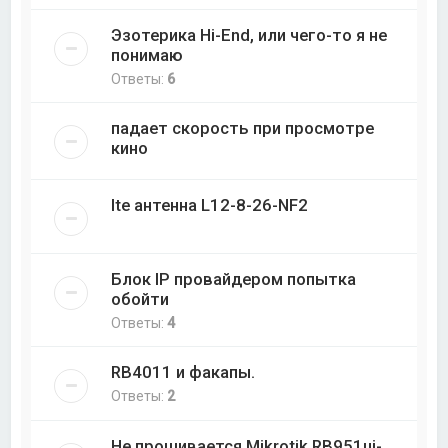
Эзотерика Hi-End, или чего-то я не
понимаю
Ответы:
6
падает скорость при просмотре
кино
lte антенна L12-8-26-NF2
Блок IP провайдером попытка
обойти
Ответы:
4
RB4011 и факапы.
Ответы:
2
Не прошивается Mikrotik RB951ui-