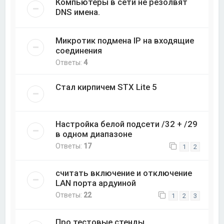
Компьютеры в сети не резолвят
DNS имена.
Микротик подмена IP на входящие
соединения
Ответы:
4
Стал кирпичем STX Lite 5
Настройка белой подсети /32 + /29
в одном диапазоне
Ответы:
17
1
2
считать включение и отключение
LAN порта ардуиной
Ответы:
22
1
2
3
Про тестовые стенды