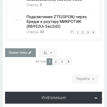
Ответы:
5
Подключение ZTE(GPON) через
бридж к роутеру МИКРОТИК
(RB952Ui-5ac2nD)
Ответы:
34
1
2
3
4
Новая тема
66 тем
1
2
3
След.
Перейти
Информация