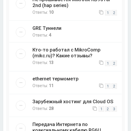
2nd (hap series)
Ответы:
10
1
2
GRE Туннели
Ответы:
4
Кто-то работал с MikroComp
(mikc.ru)? Какие отзывы?
Ответы:
13
1
2
ethernet термометр
Ответы:
11
1
2
Зарубежный хостинг для Cloud OS
Ответы:
28
1
2
3
Передача Интернета по
коаксиальному кабелю RG6U