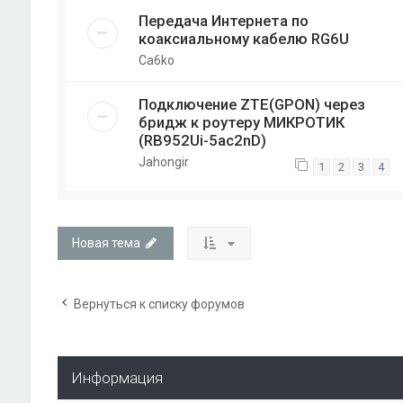
Передача Интернета по
коаксиальному кабелю RG6U
Ca6ko
Подключение ZTE(GPON) через
бридж к роутеру МИКРОТИК
(RB952Ui-5ac2nD)
Jahongir
1
2
3
4
Новая тема
Вернуться к списку форумов
Информация