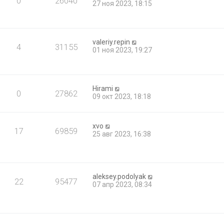
0
26040
27 ноя 2023, 18:15
valeriy.repin
4
31155
01 ноя 2023, 19:27
Hirami
0
27862
09 окт 2023, 18:18
xvo
17
69859
25 авг 2023, 16:38
aleksey.podolyak
22
95477
07 апр 2023, 08:34