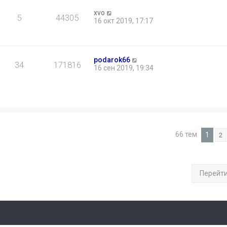
xvo
5
44305
16 окт 2019, 17:17
podarok66
34
171816
16 сен 2019, 19:34
66 тем
1
2
Перейт