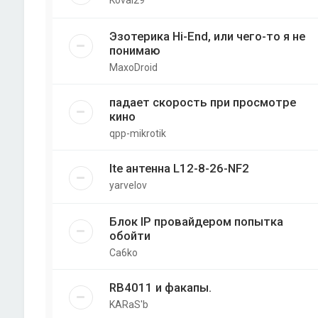
Эзотерика Hi-End, или чего-то я не
понимаю
MaxoDroid
падает скорость при просмотре
кино
qpp-mikrotik
lte антенна L12-8-26-NF2
yarvelov
Блок IP провайдером попытка
обойти
Ca6ko
RB4011 и факапы.
KARaS'b