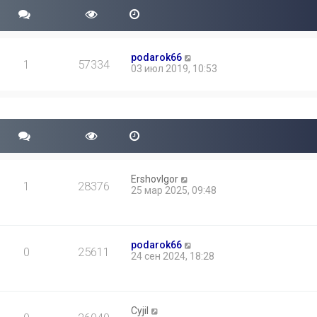
podarok66
1
57334
03 июл 2019, 10:53
ErshovIgor
1
28376
25 мар 2025, 09:48
podarok66
0
25611
24 сен 2024, 18:28
Cyjil