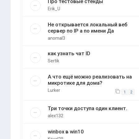
Про тестовые стенды
Erik_U
Не открывается локальный веб
сервер по IP а по имени Да
anomal3
как узнать чат ID
Sertik
А что ещё можно реализовать на
микротике для дома?
Lurker
1
2
Три точки доступа один клиент.
alex132
winbox в win10
Koval29