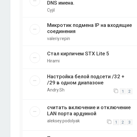
DNS имена.
Cyjil
Микротик подмена IP на входящие
соединения
valeriy.repin
Стал кирпичем STX Lite 5
Hirami
Настройка белой подсети /32 +
/29 в одном диапазоне
Andry.Sh
1
2
считать включение и отключение
LAN порта ардуиной
aleksey.podolyak
1
2
3