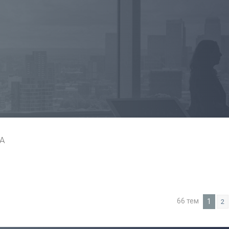
А
66 тем
1
2