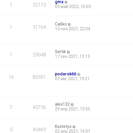
gmx
1
32173
03 май 2022, 10:03
Ca6ko
1
31764
13 ноя 2021, 22:04
Sertik
1
29048
17 сен 2021, 13:13
podarok66
16
83301
07 авг 2021, 19:21
alex132
7
45756
29 апр 2021, 13:55
Kostetyo
5
45469
02 апр 2021, 14:01