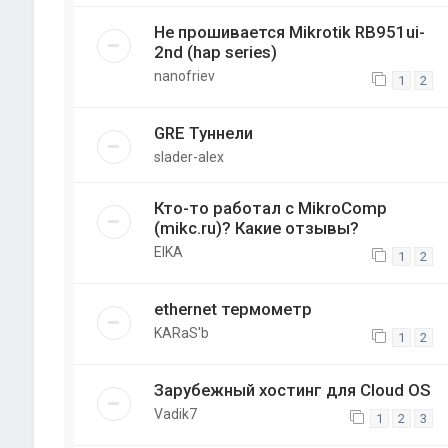
Не прошивается Mikrotik RB951ui-
2nd (hap series)
nanofriev
1
2
GRE Туннели
slader-alex
Кто-то работал с MikroComp
(mikc.ru)? Какие отзывы?
EIKA
1
2
ethernet термометр
KARaS'b
1
2
Зарубежный хостинг для Cloud OS
Vadik7
1
2
3